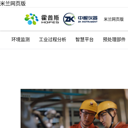
米兰网页版
米兰网页版
环境监测
工业过程分析
智慧平台
预处理部件