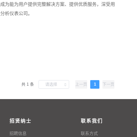
争成为能为用户提供完整解决方案、提供优质服务，深受用
及分析仪表公司。
共 1 条
上一页
1
下一页
招贤纳士
联系我们
招聘信息
联系方式